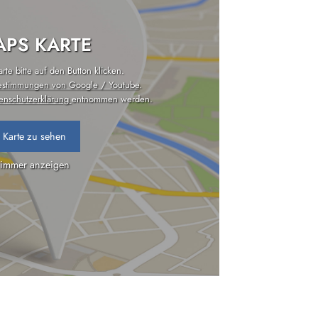
PS KARTE
te bitte auf den Button klicken.
estimmungen von Google / Youtube
.
enschutzerklärung
entnommen werden.
 Karte zu sehen
 immer anzeigen