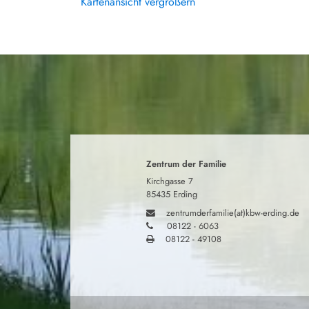
Kartenansicht vergrößern
Zentrum der Familie
Kirchgasse 7
85435 Erding
zentrumderfamilie(at)kbw-erding.de
08122 - 6063
08122 - 49108