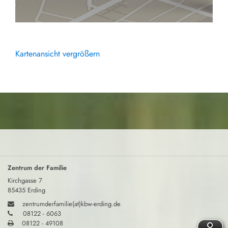
Kartenansicht vergrößern
Zentrum der Familie
Kirchgasse 7
85435 Erding
zentrumderfamilie(at)kbw-erding.de
08122 - 6063
08122 - 49108