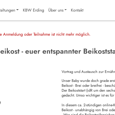
taltungen
KBW Erding
Über uns
Kontakt
ine Anmeldung oder Teilnahme ist nicht mehr möglich.
ikost - euer entspannter Beikoststa
Vortrag und Austausch zur Ernäh
Unser Baby wurde doch grade ers
Beikost - Brei oder breifrei - besch
Der Beikoststart (idR um den sech
gedacht. Umso wichtiger ist es für 
t
In diesem ca. 2-stündigen online-
Beikost - unabhängig von Brei oder 
- Was sind die Beikostreifezeiche