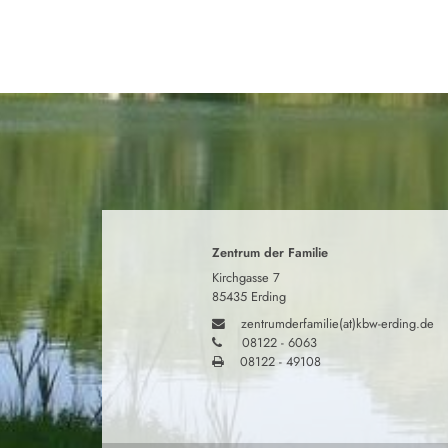
Zentrum der Familie
Kirchgasse 7
85435 Erding
zentrumderfamilie(at)kbw-erding.de
08122 - 6063
08122 - 49108