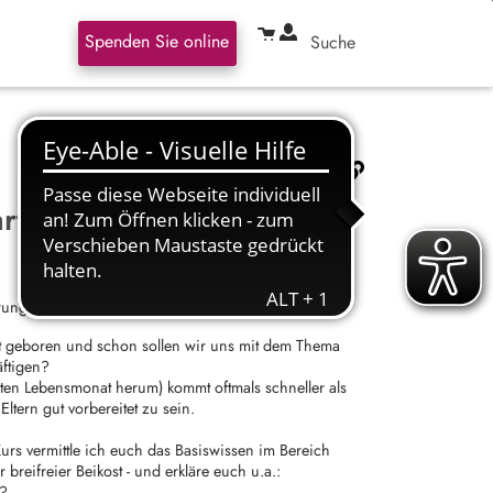
Spenden Sie online
Suche
rt
rung von Babys
t geboren und schon sollen wir uns mit dem Thema
äftigen?
sten Lebensmonat herum) kommt oftmals schneller als
Eltern gut vorbereitet zu sein.
Kurs vermittle ich euch das Basiswissen im Bereich
breifreier Beikost - und erkläre euch u.a.:
n?