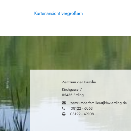
Kartenansicht vergrößern
Zentrum der Familie
Kirchgasse 7
85435 Erding
zentrumderfamilie(at)kbw-erding.de
08122 - 6063
08122 - 49108