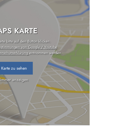
PS KARTE
te bitte auf den Button klicken.
estimmungen von Google / Youtube
.
enschutzerklärung
entnommen werden.
 Karte zu sehen
 immer anzeigen