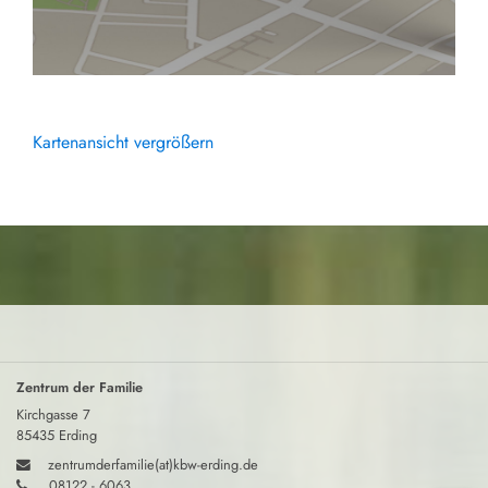
Kartenansicht vergrößern
Zentrum der Familie
Kirchgasse 7
85435 Erding
zentrumderfamilie(at)kbw-erding.de
08122 - 6063