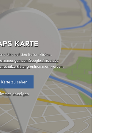
PS KARTE
te bitte auf den Button klicken.
estimmungen von Google / Youtube
.
enschutzerklärung
entnommen werden.
 Karte zu sehen
 immer anzeigen