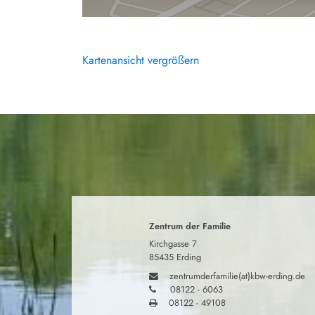
Kartenansicht vergrößern
Zentrum der Familie
Kirchgasse 7
85435 Erding
zentrumderfamilie(at)kbw-erding.de
08122 - 6063
08122 - 49108