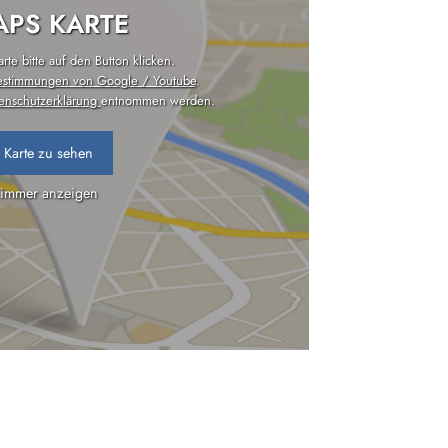
PS KARTE
te bitte auf den Button klicken.
estimmungen von Google / Youtube
.
enschutzerklärung
entnommen werden.
 Karte zu sehen
 immer anzeigen