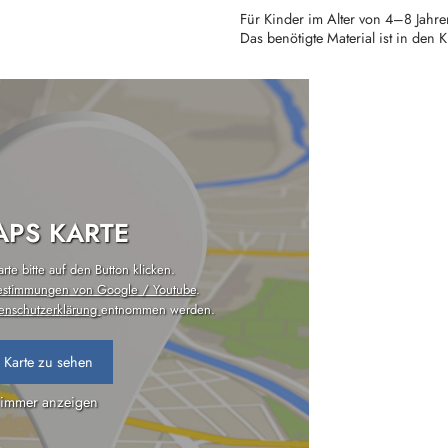
Für Kinder im Alter von 4–8 Jahr
Das benötigte Material ist in den 
PS KARTE
te bitte auf den Button klicken.
estimmungen von Google / Youtube
.
enschutzerklärung
entnommen werden.
 Karte zu sehen
 immer anzeigen