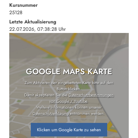
Kursnummer
25128
Letzte Aktualisierung
22.07.2026, 07:38:28 Uhr
GOOGLE MAPS KARTE
Zum Aktivieren der eingebetteten Karte bitte auf den
Button klicken.
Damit akzeptieren Sie die
Datenschutzbestimmungen
von Google / Youtube
.
Weitere Informationen können unserer
Datenschutzerklärung
entnommen werden.
Klicken um Google Karte zu sehen